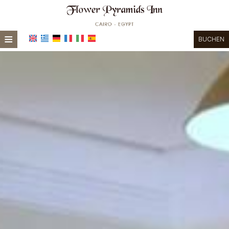
≡
BUCHEN
STARTSEITE
STANDORT
UNTERKUNFT
EINRICHTUNGEN
FOTOGALLERIE